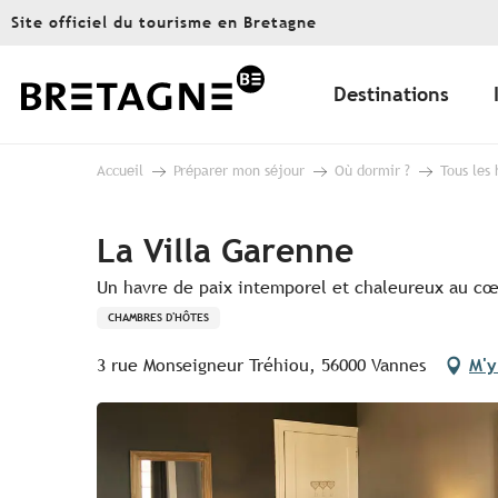
Aller
Site officiel du tourisme en Bretagne
au
contenu
principal
Destinations
Accueil
Préparer mon séjour
Où dormir ?
Tous les
La Villa Garenne
Un havre de paix intemporel et chaleureux au cœ
CHAMBRES D'HÔTES
3 rue Monseigneur Tréhiou, 56000 Vannes
M'y