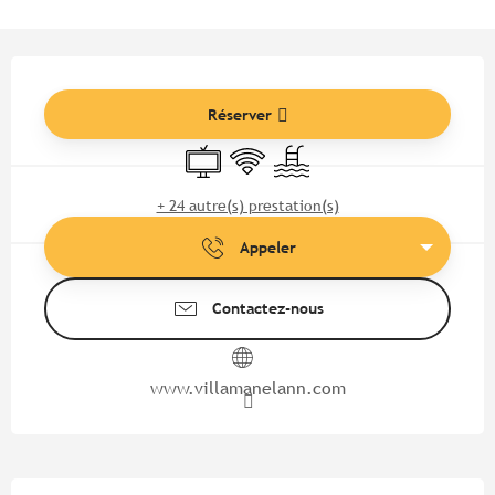
Ouverture et coordonnées
Réserver
Télévision
WiFi
Piscine
+ 24 autre(s) prestation(s)
Appeler
Contactez-nous
www.villamanelann.com