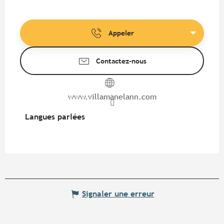
Appeler
Contactez-nous
www.villamanelann.com
Langues parlées
Langues parlées
Signaler une erreur