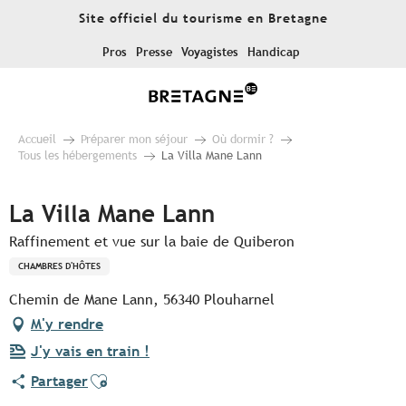
Aller
Site officiel du tourisme en Bretagne
au
contenu
Pros
Presse
Voyagistes
Handicap
principal
Accueil
Préparer mon séjour
Où dormir ?
Tous les hébergements
La Villa Mane Lann
La Villa Mane Lann
Raffinement et vue sur la baie de Quiberon
CHAMBRES D'HÔTES
Chemin de Mane Lann, 56340 Plouharnel
M'y rendre
J'y vais en train !
Ajouter aux favoris
Partager