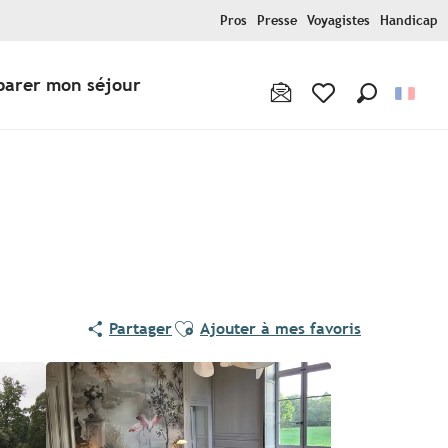
Pros
Presse
Voyagistes
Handicap
parer mon séjour
Recherche
Voir les favoris
Ajouter aux favoris
Partager
Ajouter à mes favoris