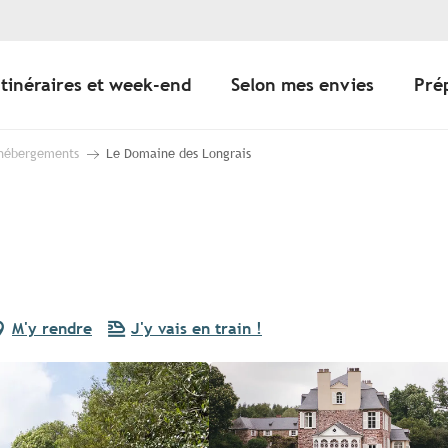
Itinéraires et week-end
Selon mes envies
Pré
 hébergements
Le Domaine des Longrais
M'y rendre
J'y vais en train !