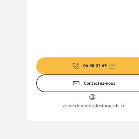
06 08 03 65
▒▒
Contactez-nous
www.domainedeslongrais.fr