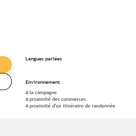
Langues parlées
Langues parlées
Environnement
Environnement
A la campagne
A proximité des commerces
A proximité d'un itinéraire de randonnée