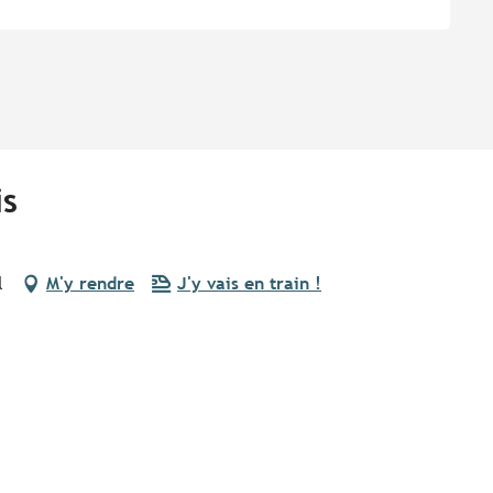
is
l
M'y rendre
J'y vais en train !