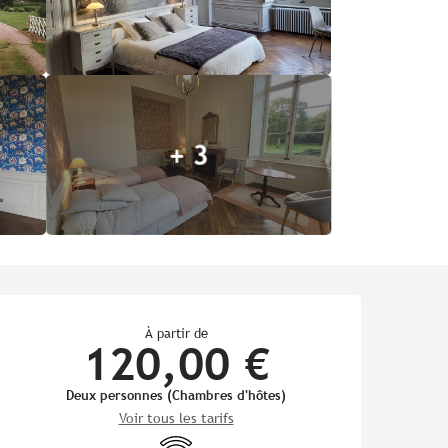
+ 3
Ouverture et coordonnées
À partir de
120,00 €
Deux personnes (Chambres d'hôtes)
Voir tous les tarifs
WiFi