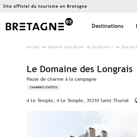
Aller
Site officiel du tourisme en Bretagne
au
contenu
principal
Destinations
Accueil
Préparer mon séjour
Où dormir ?
Tous les
Le Domaine des Longrais
Pause de charme à la campagne
CHAMBRES D'HÔTES
4 Le Temple, 4 Le Temple, 35310 Saint-Thurial