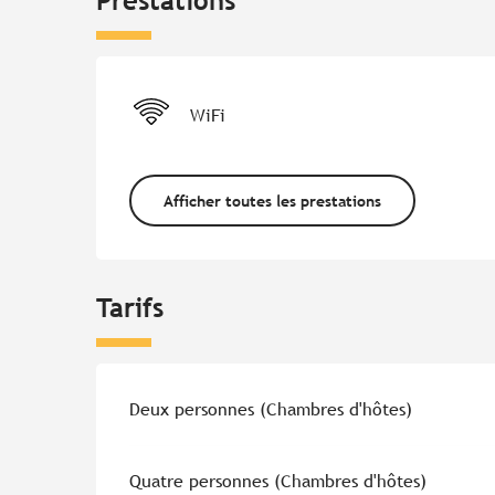
Prestations
WiFi
Afficher toutes les prestations
Tarifs
Tarifs 2026
Deux personnes (Chambres d'hôtes)
Quatre personnes (Chambres d'hôtes)