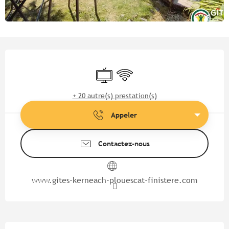
Ouverture et coordonnées
Télévision
WiFi
+ 20 autre(s) prestation(s)
Appeler
Contactez-nous
www.gites-kerneach-plouescat-finistere.com