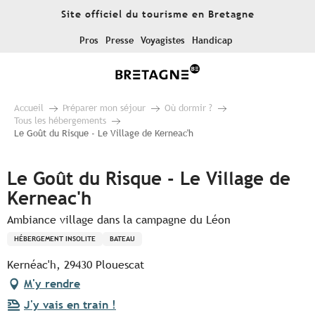
Aller
Site officiel du tourisme en Bretagne
au
contenu
Pros
Presse
Voyagistes
Handicap
principal
Accueil
Préparer mon séjour
Où dormir ?
Tous les hébergements
Le Goût du Risque - Le Village de Kerneac'h
Le Goût du Risque - Le Village de
Kerneac'h
Ambiance village dans la campagne du Léon
HÉBERGEMENT INSOLITE
BATEAU
Kernéac'h, 29430 Plouescat
M'y rendre
J'y vais en train !