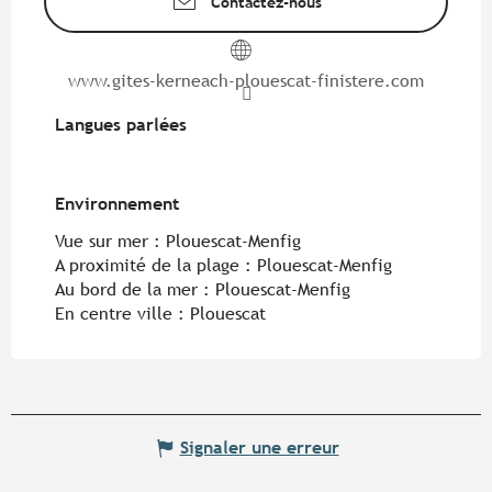
Contactez-nous
www.gites-kerneach-plouescat-finistere.com
Langues parlées
Langues parlées
Environnement
Environnement
Vue sur mer :
Plouescat-Menfig
A proximité de la plage :
Plouescat-Menfig
Au bord de la mer :
Plouescat-Menfig
En centre ville :
Plouescat
Signaler une erreur