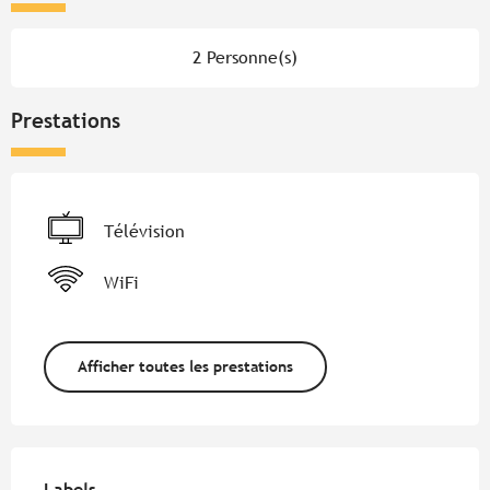
2 Personne(s)
Prestations
Télévision
WiFi
Afficher toutes les prestations
Offres de prestations
Labels
Labels