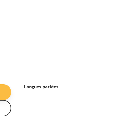
Langues parlées
Langues parlées