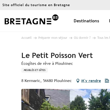
Aller
Site officiel du tourisme en Bretagne
au
contenu
principal
Destinations
Accueil
Préparer mon séjour
Où dormir ?
Tous les
Le Petit Poisson Vert
Écogîtes de rêve à Plouhinec
MEUBLÉS ET GÎTES
8 Kermaric, 56680 Plouhinec
M'y rendre