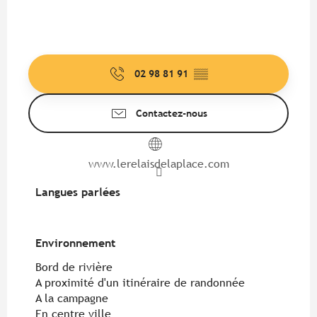
02 98 81 91
▒▒
Contactez-nous
www.lerelaisdelaplace.com
Langues parlées
Langues parlées
Environnement
Environnement
Bord de rivière
A proximité d'un itinéraire de randonnée
A la campagne
En centre ville