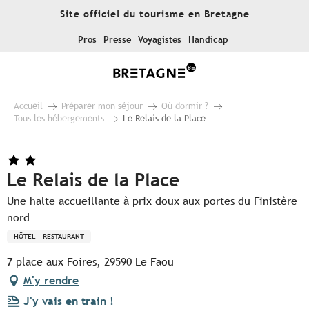
Aller
Site officiel du tourisme en Bretagne
au
contenu
Pros
Presse
Voyagistes
Handicap
principal
Accueil
Préparer mon séjour
Où dormir ?
Tous les hébergements
Le Relais de la Place
Le Relais de la Place
Une halte accueillante à prix doux aux portes du Finistère
nord
HÔTEL - RESTAURANT
7 place aux Foires, 29590 Le Faou
M'y rendre
J'y vais en train !