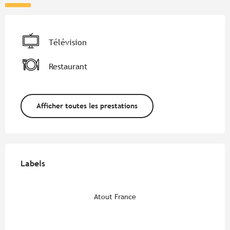
Télévision
Restaurant
Afficher toutes les prestations
Offres de prestations
Labels
Labels
Atout France