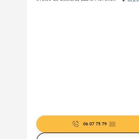
06 07 75 79
▒▒