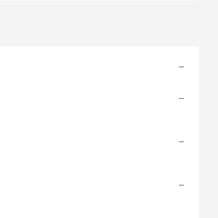
—
—
—
—