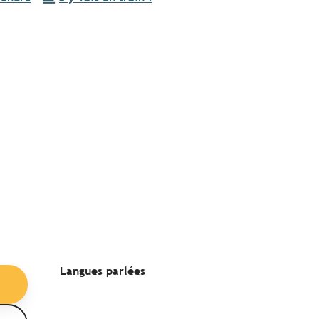
Langues parlées
Langues parlées