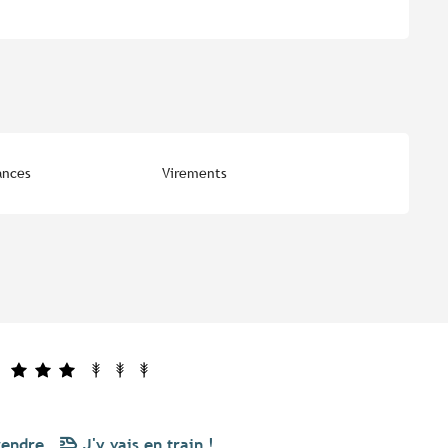
ances
Virements
rendre
J'y vais en train !