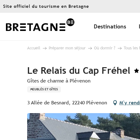
Aller
Site officiel du tourisme en Bretagne
au
contenu
principal
Destinations
Accueil
Préparer mon séjour
Où dormir ?
Tous les
Le Relais du Cap Fréhel
Gîtes de charme à Plévenon
MEUBLÉS ET GÎTES
3 Allée de Besnard, 22240 Plévenon
M'y rend