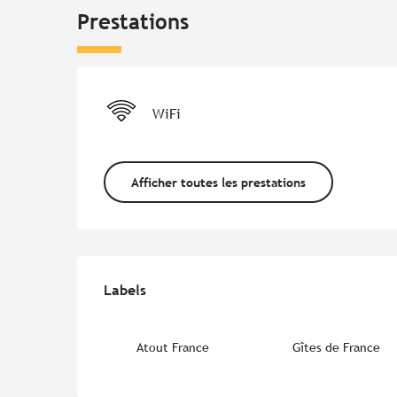
Prestations
WiFi
Afficher toutes les prestations
Offres de prestations
Labels
Labels
Atout France
Gîtes de France