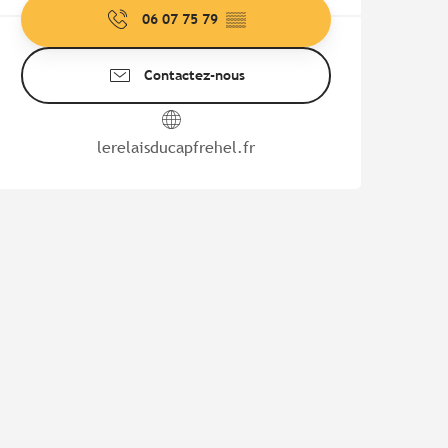
06 07 75 79
▒▒
Contactez-nous
lerelaisducapfrehel.fr