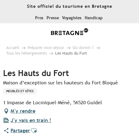
Aller
Site officiel du tourisme en Bretagne
au
contenu
Pros
Presse
Voyagistes
Handicap
principal
Accueil
Préparer mon séjour
Où dormir ?
Tous les hébergements
Les Hauts du Fort
Les Hauts du Fort
Maison d’exception sur les hauteurs du Fort Bloqué
MEUBLÉS ET GÎTES
1 Impasse de Locmiquel-Méné, 56520 Guidel
M'y rendre
J'y vais en train !
Ajouter aux favoris
Partager