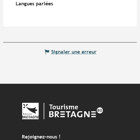
Langues parlées
Langues parlées
Signaler une erreur
Rejoignez-nous !