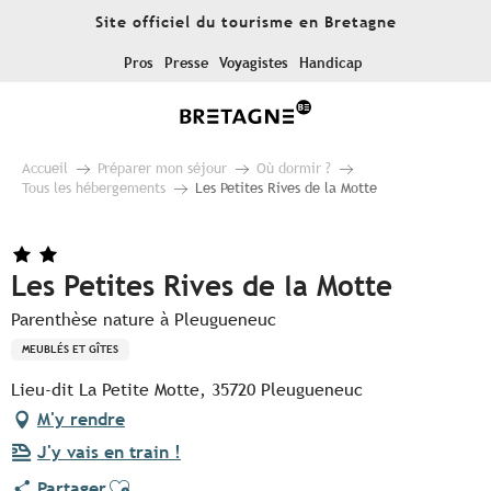
Aller
Site officiel du tourisme en Bretagne
au
contenu
Pros
Presse
Voyagistes
Handicap
principal
Accueil
Préparer mon séjour
Où dormir ?
Tous les hébergements
Les Petites Rives de la Motte
Les Petites Rives de la Motte
Parenthèse nature à Pleugueneuc
MEUBLÉS ET GÎTES
Lieu-dit La Petite Motte, 35720 Pleugueneuc
M'y rendre
J'y vais en train !
Ajouter aux favoris
Partager