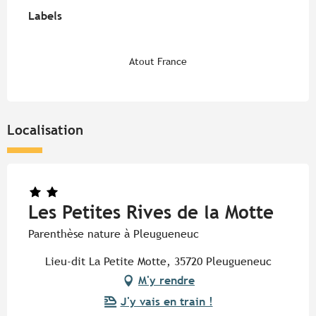
Offres de prestations
Labels
Labels
Atout France
Localisation
Les Petites Rives de la Motte
Parenthèse nature à Pleugueneuc
Lieu-dit La Petite Motte, 35720 Pleugueneuc
M'y rendre
J'y vais en train !