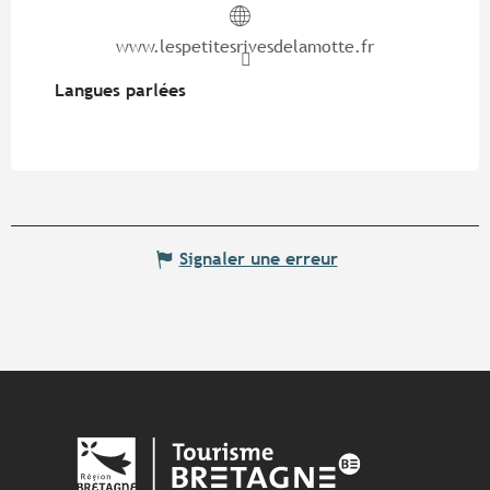
www.lespetitesrivesdelamotte.fr
Langues parlées
Langues parlées
Signaler une erreur