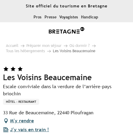
Aller
Site officiel du tourisme en Bretagne
au
contenu
Pros
Presse
Voyagistes
Handicap
principal
Accueil
Préparer mon séjour
Où dormir ?
Tous les hébergements
Les Voisins Beaucemaine
Les Voisins Beaucemaine
Escale conviviale dans la verdure de l’arrière-pays
briochin
HÔTEL - RESTAURANT
33 Rue de Beaucemaine, 22440 Ploufragan
M'y rendre
J'y vais en train !