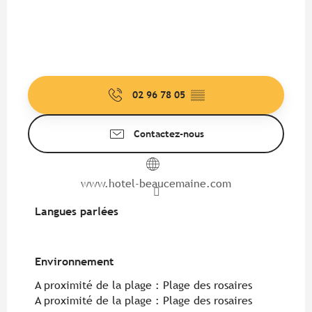
02 96 78 05
▒▒
Contactez-nous
www.hotel-beaucemaine.com
Langues parlées
Langues parlées
Environnement
Environnement
A proximité de la plage :
Plage des rosaires
A proximité de la plage :
Plage des rosaires