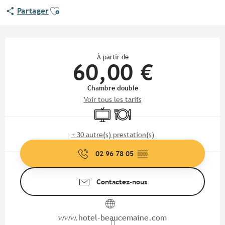
Ajouter aux favoris
Partager
Ouverture et coordonnées
À partir de
60,00 €
Chambre double
Voir tous les tarifs
Télévision
Restaurant
+ 30 autre(s) prestation(s)
02 96 78 05
▒▒
Contactez-nous
www.hotel-beaucemaine.com