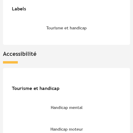
Offres de prestations
Labels
Labels
Tourisme et handicap
Accessibilité
Tourisme et handicap
Tourisme et handicap
Handicap mental
Handicap moteur