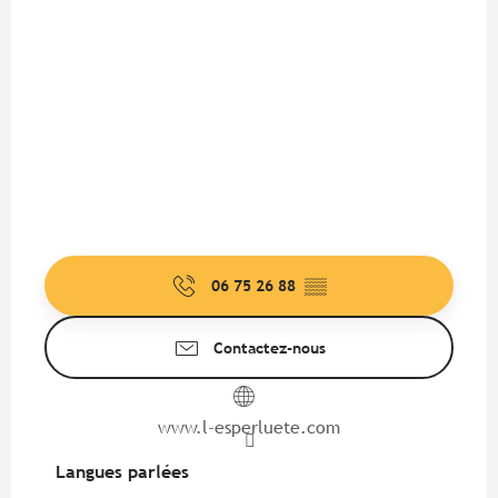
06 75 26 88
▒▒
Contactez-nous
www.l-esperluete.com
Langues parlées
Langues parlées