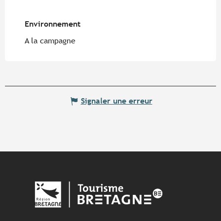
Environnement
Environnement
A la campagne
Signaler une erreur