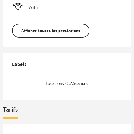
WiFi
Afficher toutes les prestations
Offres de prestations
Labels
Labels
Locations CléVacances
Tarifs