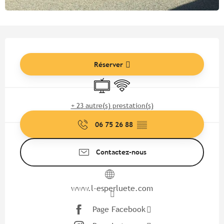
Ouverture et coordonnées
Réserver
Télévision
WiFi
+ 23 autre(s) prestation(s)
06 75 26 88
▒▒
Contactez-nous
www.l-esperluete.com
Page Facebook