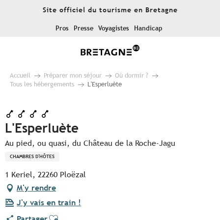
Aller
Site officiel du tourisme en Bretagne
au
contenu
Pros
Presse
Voyagistes
Handicap
principal
Accueil
Préparer mon séjour
Où dormir ?
Tous les hébergements
L'Esperluète
L'Esperluète
Au pied, ou quasi, du Château de la Roche-Jagu
CHAMBRES D'HÔTES
1 Keriel, 22260 Ploëzal
M'y rendre
J'y vais en train !
Ajouter aux favoris
Partager