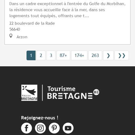
Dans un cadre exceptionnel à l'entrée du Golfe du Morbihan,
la résidence vous accueille face à la mer, dans ses
logements tout équipés, offrants une t...
22 boulevard de la Rade
56640
Arzon
1
2
3
87+
174+
263
❯
❯❯
Rejoignez-nous !