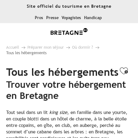
Aller
Site officiel du tourisme en Bretagne
au
contenu
Pros
Presse
Voyagistes
Handicap
principal
Accueil
Préparer mon séjour
Où dormir ?
Tous les hébergements
Tous les hébergements
Ajo
Trouver votre hébergement
en Bretagne
Tout seul dans un lit
king size
, en famille dans une yourte,
en couple blotti dans un hôtel de charme, à la belle étoile
entre copains, en gîte, en club, en auberge, perché au
sommet d’une cabane dans les arbres : en Bretagne, les