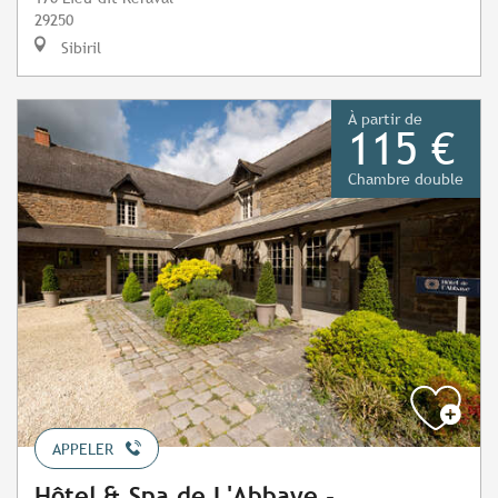
29250
Sibiril
À partir de
115 €
Chambre double
APPELER
Hôtel & Spa de L'Abbaye -