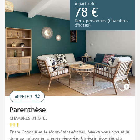
À partir de
78 €
Deux personnes (Chambres
d'hôtes)
APPELER
Parenthèse
CHAMBRES D'HÔTES
Entre Cancale et le Mont-Saint-Michel, Maeva vous accueille
dans sa maison en pierres rénovée. Un écrin éco-friendly