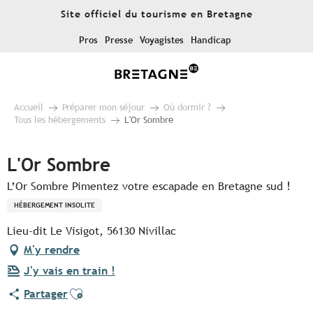
Aller
Site officiel du tourisme en Bretagne
au
contenu
Pros
Presse
Voyagistes
Handicap
principal
Accueil
Préparer mon séjour
Où dormir ?
Tous les hébergements
L'Or Sombre
L'Or Sombre
L’Or Sombre Pimentez votre escapade en Bretagne sud !
HÉBERGEMENT INSOLITE
Lieu-dit Le Visigot, 56130 Nivillac
M'y rendre
J'y vais en train !
Ajouter aux favoris
Partager