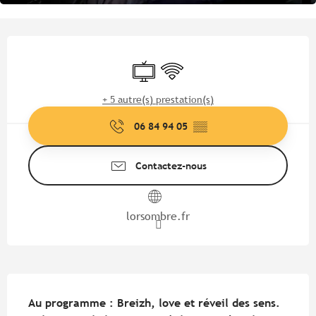
Ouverture et coordonnées
Télévision
WiFi
+ 5 autre(s) prestation(s)
06 84 94 05
▒▒
Contactez-nous
lorsombre.fr
Description
Au programme : Breizh, love et réveil des sens. 