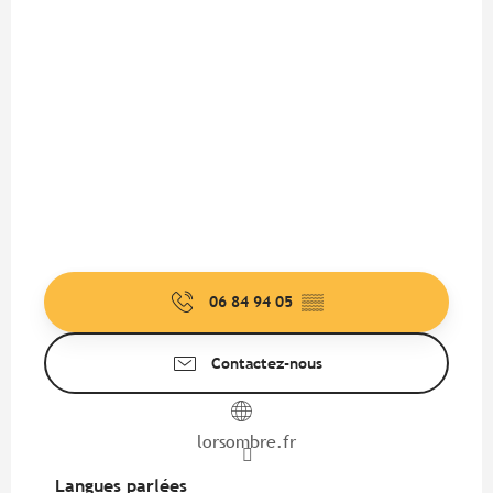
06 84 94 05
▒▒
Contactez-nous
lorsombre.fr
Langues parlées
Langues parlées