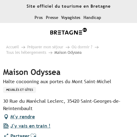
Aller
Site officiel du tourisme en Bretagne
au
contenu
Pros
Presse
Voyagistes
Handicap
principal
Accueil
Préparer mon séjour
Où dormir ?
Tous les hébergements
Maison Odyssea
Maison Odyssea
Halte cocooning aux portes du Mont Saint-Michel
MEUBLÉS ET GÎTES
30 Rue du Maréchal Leclerc, 35420 Saint-Georges-de-
Reintembault
M'y rendre
J'y vais en train !
Ajouter aux favoris
Partager