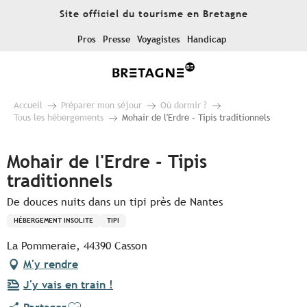
Aller
Site officiel du tourisme en Bretagne
au
contenu
Pros
Presse
Voyagistes
Handicap
principal
Accueil
Préparer mon séjour
Où dormir ?
Tous les hébergements
Mohair de l'Erdre - Tipis traditionnels
Mohair de l'Erdre - Tipis
traditionnels
De douces nuits dans un tipi près de Nantes
HÉBERGEMENT INSOLITE
TIPI
La Pommeraie, 44390 Casson
M'y rendre
J'y vais en train !
Ajouter aux favoris