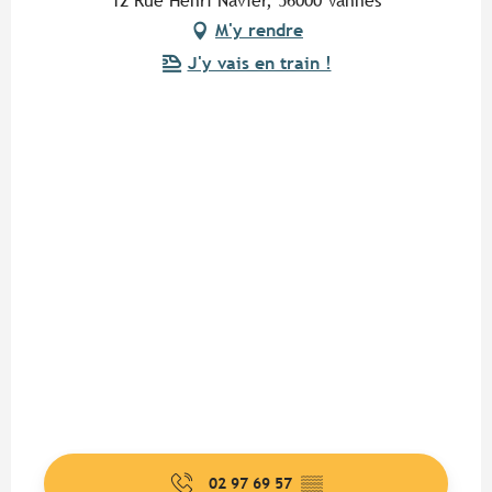
12 Rue Henri Navier, 56000 Vannes
M'y rendre
J'y vais en train !
02 97 69 57
▒▒