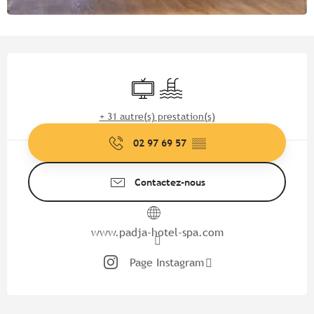
Ouverture et coordonnées
Télévision
Piscine
+ 31 autre(s) prestation(s)
02 97 69 57
▒▒
Contactez-nous
www.padja-hotel-spa.com
Page Instagram