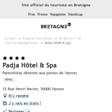
Aller
Site officiel du tourisme en Bretagne
au
contenu
Pros
Presse
Voyagistes
Handicap
principal
Accueil
Préparer mon séjour
Où dormir ?
Tous les hébergements
Padja Hôtel & Spa
Padja Hôtel & Spa
Parenthèse détente aux portes de Vannes
HÔTEL
12 Rue Henri Navier, 56000 Vannes
M'y rendre
J'y vais en train !
Ajouter aux favoris
Partager