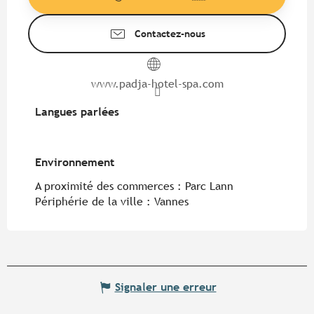
Contactez-nous
www.padja-hotel-spa.com
Langues parlées
Langues parlées
Environnement
Environnement
A proximité des commerces :
Parc Lann
Périphérie de la ville :
Vannes
Signaler une erreur