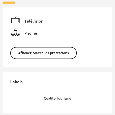
Télévision
Piscine
Afficher toutes les prestations
Offres de prestations
Labels
Labels
Qualité Tourisme