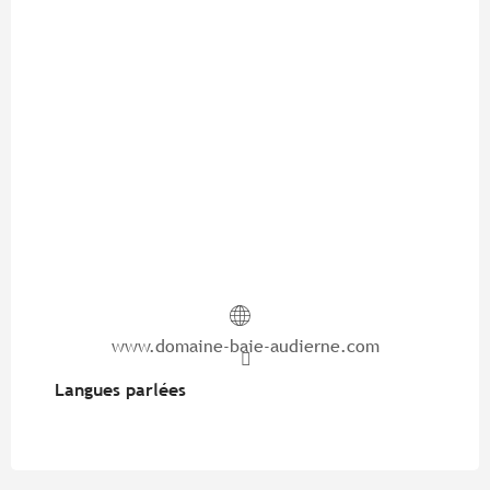
www.domaine-baie-audierne.com
Langues parlées
Langues parlées