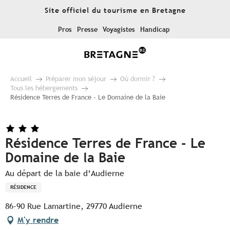
Aller
Site officiel du tourisme en Bretagne
au
contenu
Pros
Presse
Voyagistes
Handicap
principal
Accueil
Préparer mon séjour
Où dormir ?
Tous les hébergements
Résidence Terres de France - Le Domaine de la Baie
Résidence Terres de France - Le
Domaine de la Baie
Au départ de la baie d’Audierne
RÉSIDENCE
86-90 Rue Lamartine, 29770 Audierne
M'y rendre