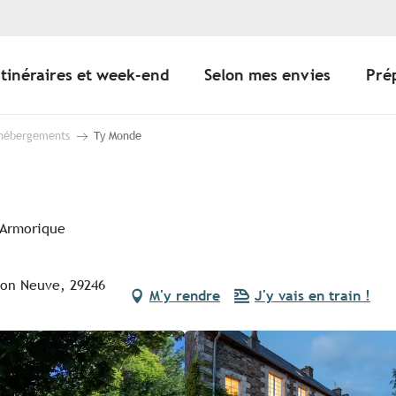
Itinéraires et week-end
Selon mes envies
Pré
 hébergements
Ty Monde
d’Armorique
son Neuve, 29246
M'y rendre
J'y vais en train !