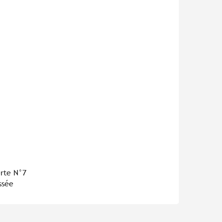
erte N°7
ssée