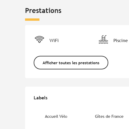
Prestations
WiFi
Piscine
Afficher toutes les prestations
Offres de prestations
Labels
Labels
Accueil Vélo
Gîtes de France