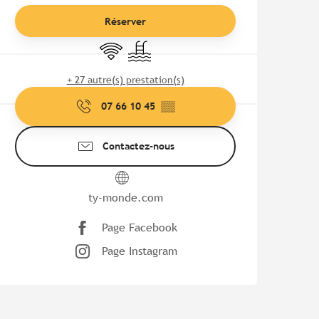
Réserver
WiFi
Piscine
+ 27 autre(s) prestation(s)
07 66 10 45
▒▒
Contactez-nous
ty-monde.com
Page Facebook
Page Instagram