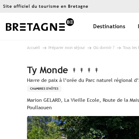
Aller
Site officiel du tourisme en Bretagne
au
contenu
principal
Destinations
Accueil
Préparer mon séjour
Où dormir ?
Tous les
Ty Monde
Havre de paix à l’orée du Parc naturel régional 
CHAMBRES D'HÔTES
Marion GELARD, La Vieille Ecole, Route de la Mai
Poullaouen