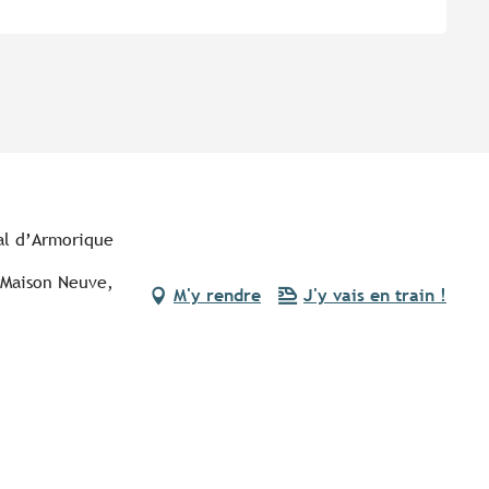
nal d’Armorique
 Maison Neuve,
M'y rendre
J'y vais en train !