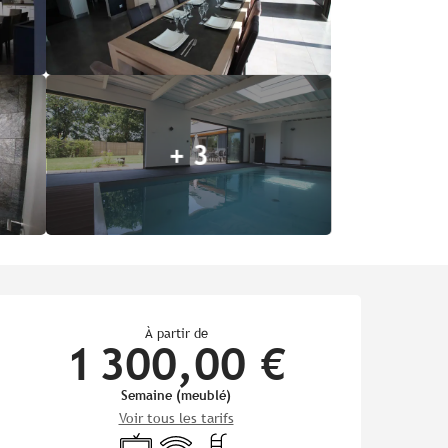
+ 3
Ouverture et coordonnées
À partir de
1 300,00 €
Semaine (meublé)
Voir tous les tarifs
Télévision
WiFi
Piscine