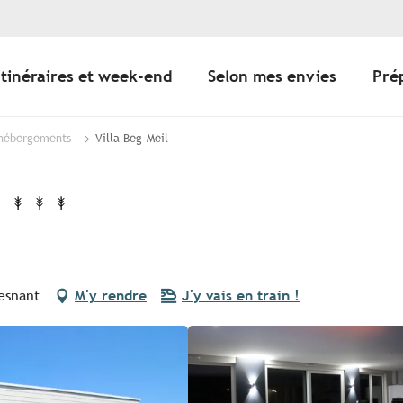
Itinéraires et week-end
Selon mes envies
Pré
 hébergements
Villa Beg-Meil
esnant
M'y rendre
J'y vais en train !