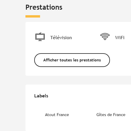
Prestations
Télévision
WiFi
Afficher toutes les prestations
Offres de prestations
Labels
Labels
Atout France
Gîtes de France