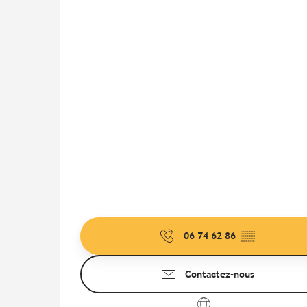
06 74 62 86
▒▒
Contactez-nous