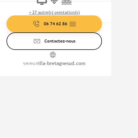
+ 27 autre(s) prestation(s)
06 74 62 86
▒▒
Contactez-nous
www.villa-bretagnesud.com