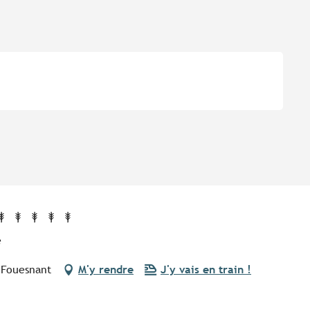
e
 Fouesnant
M'y rendre
J'y vais en train !