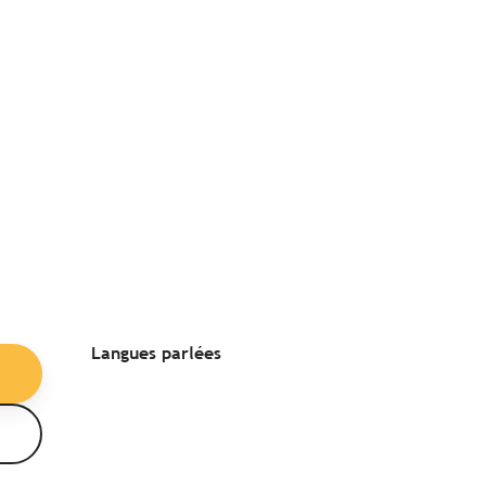
Langues parlées
Langues parlées