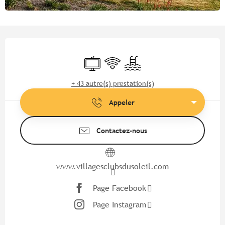
Ouverture et coordonnées
Télévision
WiFi
Piscine
+ 43 autre(s) prestation(s)
Appeler
Contactez-nous
www.villagesclubsdusoleil.com
Page Facebook
Page Instagram