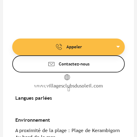
Appeler
Contactez-nous
www.villagesclubsdusoleil.com
Langues parlées
Langues parlées
Environnement
Environnement
A proximité de la plage :
Plage de Kerambigorn