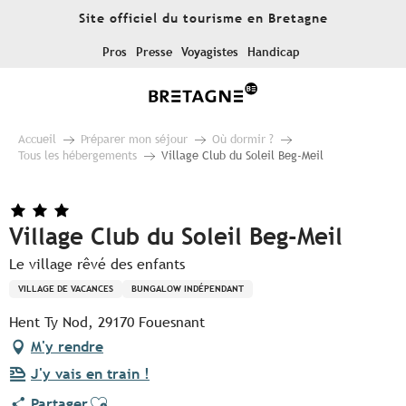
Aller
Site officiel du tourisme en Bretagne
au
contenu
Pros
Presse
Voyagistes
Handicap
principal
Accueil
Préparer mon séjour
Où dormir ?
Tous les hébergements
Village Club du Soleil Beg-Meil
Village Club du Soleil Beg-Meil
Le village rêvé des enfants
VILLAGE DE VACANCES
BUNGALOW INDÉPENDANT
Hent Ty Nod, 29170 Fouesnant
M'y rendre
J'y vais en train !
Ajouter aux favoris
Partager