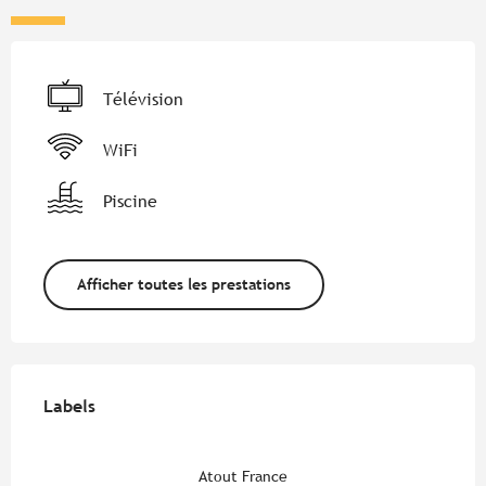
Télévision
WiFi
Piscine
Afficher toutes les prestations
Offres de prestations
Labels
Labels
Atout France