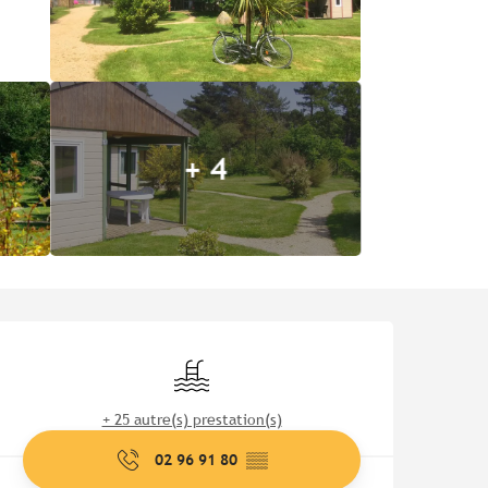
+ 4
Ouverture et coordonnées
Piscine
+ 25 autre(s) prestation(s)
02 96 91 80
▒▒