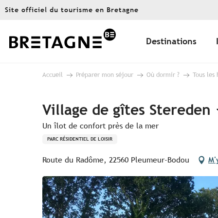
Aller
Site officiel du tourisme en Bretagne
au
contenu
principal
Destinations
Accueil
Préparer mon séjour
Où dormir ?
Tous les
Village de gîtes Stereden
Un îlot de confort près de la mer
PARC RÉSIDENTIEL DE LOISIR
Route du Radôme, 22560 Pleumeur-Bodou
M'