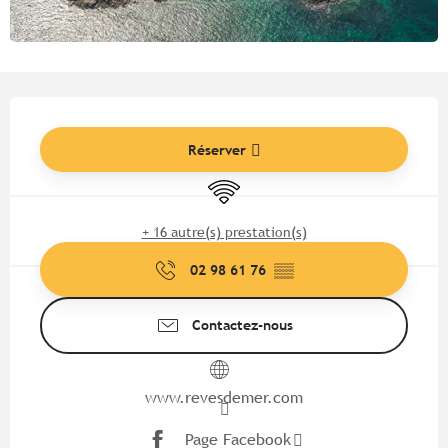
Ouverture et coordonnées
Réserver
WiFi
+ 16 autre(s) prestation(s)
02 98 61 76
▒▒
Contactez-nous
www.revesdemer.com
Page Facebook