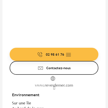
02 98 61 76
▒▒
Contactez-nous
www.revesdemer.com
Environnement
Environnement
Sur une île