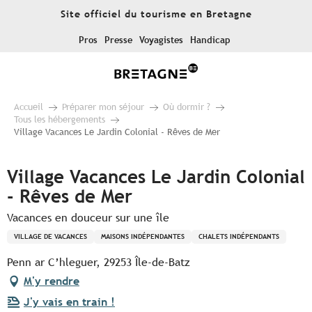
Aller
Site officiel du tourisme en Bretagne
au
contenu
Pros
Presse
Voyagistes
Handicap
principal
Accueil
Préparer mon séjour
Où dormir ?
Tous les hébergements
Village Vacances Le Jardin Colonial - Rêves de Mer
Village Vacances Le Jardin Colonial
- Rêves de Mer
Vacances en douceur sur une île
VILLAGE DE VACANCES
MAISONS INDÉPENDANTES
CHALETS INDÉPENDANTS
Penn ar C’hleguer, 29253 Île-de-Batz
M'y rendre
J'y vais en train !