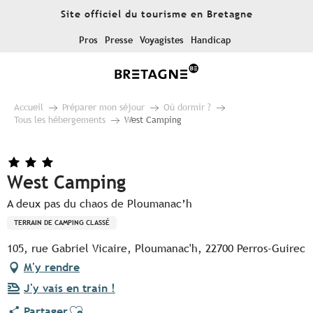
Aller
Site officiel du tourisme en Bretagne
au
contenu
Pros
Presse
Voyagistes
Handicap
principal
Accueil
Préparer mon séjour
Où dormir ?
Tous les hébergements
West Camping
West Camping
A deux pas du chaos de Ploumanac’h
TERRAIN DE CAMPING CLASSÉ
105, rue Gabriel Vicaire, Ploumanac'h, 22700 Perros-Guirec
M'y rendre
J'y vais en train !
Ajouter aux favoris
Partager