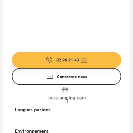
02 96 91 43
▒▒
Contactez-nous
westcamping.com
Langues parlées
Langues parlées
Environnement
Environnement