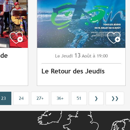
13
 de
Jeudi
Août
à 19:00
Le
Le Retour des Jeudis
23
24
27+
36+
51
❯
❯❯