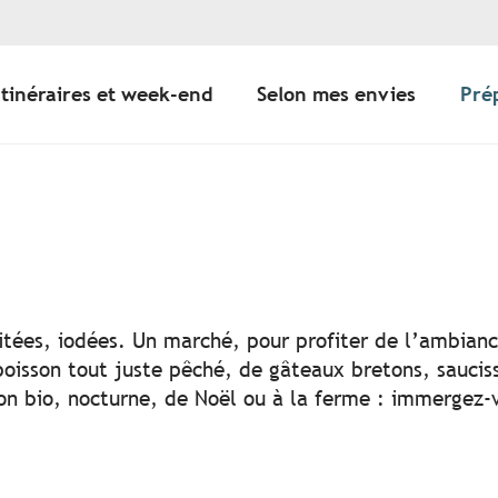
Itinéraires et week-end
Selon mes envies
Pré
ter aux favoris
uitées, iodées. Un marché, pour profiter de l’ambian
poisson tout juste pêché, de gâteaux bretons, saucis
sion bio, nocturne, de Noël ou à la ferme : immergez