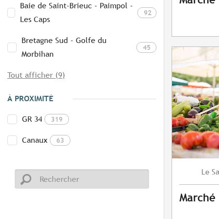
Baie de Saint-Brieuc - Paimpol -
92
Les Caps
Bretagne Sud - Golfe du
45
Morbihan
Tout afficher (9)
À PROXIMITÉ
GR 34
319
Canaux
63
S
Le
Marché 