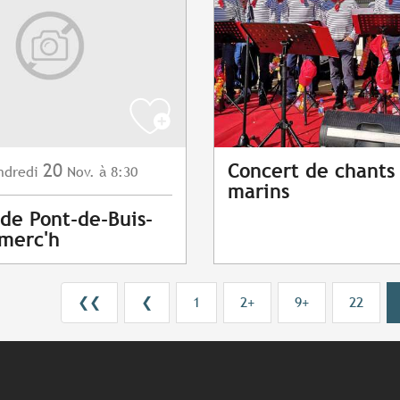
20
Concert de chants
ndredi
Nov.
à 8:30
marins
de Pont-de-Buis-
merc'h
❮❮
❮
1
2+
9+
22