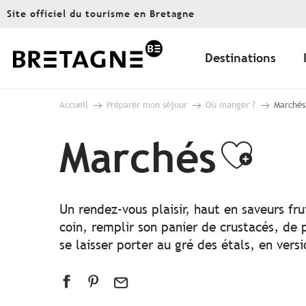
Aller
Site officiel du tourisme en Bretagne
au
contenu
principal
Destinations
Accueil
Préparer mon séjour
Où manger ?
Marchés
Marchés
Ajou
Un rendez-vous plaisir, haut en saveurs fr
coin, remplir son panier de crustacés, de 
se laisser porter au gré des étals, en ver