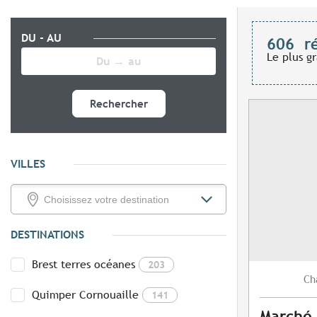
DU - AU
606
r
Le plus g
Rechercher
VILLES
DESTINATIONS
Brest terres océanes
203
Ch
Quimper Cornouaille
141
Marché 