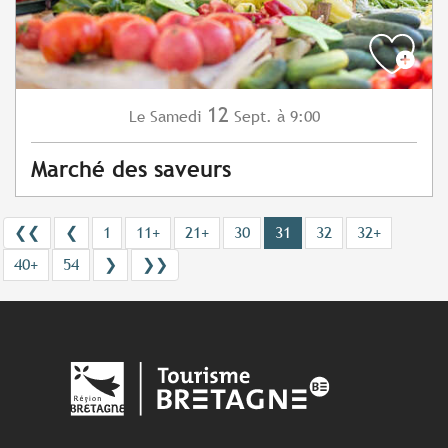
12
Samedi
Sept.
à 9:00
Le
Marché des saveurs
❮❮
❮
1
11+
21+
30
31
32
32+
40+
54
❯
❯❯