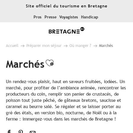
Aller
Site officiel du tourisme en Bretagne
au
contenu
Pros
Presse
Voyagistes
Handicap
principal
Accueil
Préparer mon séjour
Où manger ?
Marchés
Marchés
Ajouter aux favori
Un rendez-vous plaisir, haut en saveurs fruitées, iodées. Un
marché, pour profiter de l’ambiance animée, rencontrer les
producteurs du coin, remplir son panier de crustacés, de
poisson tout juste pêché, de gâteaux bretons, saucisse et
caramel au beurre salé. Se régaler et se laisser porter au
gré des étals, en version bio, nocturne, de Noël ou à la
ferme : immergez-vous dans les marchés de Bretagne !