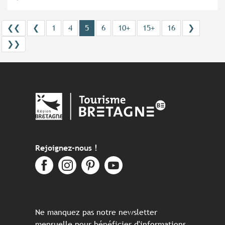
❮❮
❮
1
4
5
6
10+
15+
16
❯
❯❯
Rejoignez-nous !
Ne manquez pas notre newsletter
mensuelle pour bénéficier d'informations