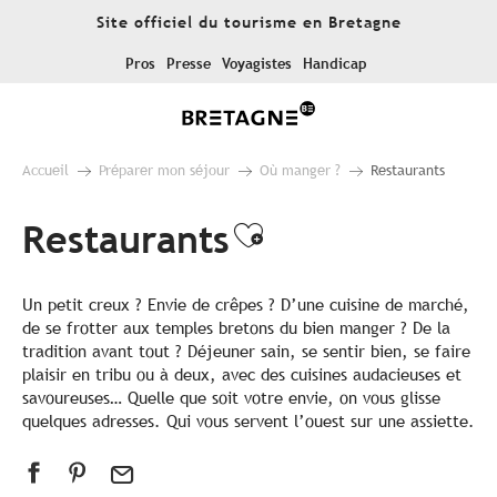
Aller
Site officiel du tourisme en Bretagne
au
contenu
Pros
Presse
Voyagistes
Handicap
principal
Accueil
Préparer mon séjour
Où manger ?
Restaurants
Restaurants
Ajouter aux fa
Un petit creux ? Envie de crêpes ? D’une cuisine de marché,
de se frotter aux temples bretons du bien manger ? De la
tradition avant tout ? Déjeuner sain, se sentir bien, se faire
plaisir en tribu ou à deux, avec des cuisines audacieuses et
savoureuses… Quelle que soit votre envie, on vous glisse
quelques adresses. Qui vous servent l’ouest sur une assiette.