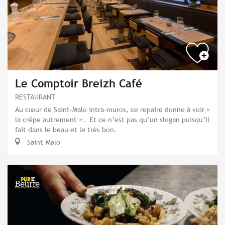
Le Comptoir Breizh Café
RESTAURANT
Au cœur de Saint-Malo intra-muros, ce repaire donne à voir «
la crêpe autrement »… Et ce n’est pas qu’un slogan puisqu’il
fait dans le beau et le très bon.
Saint-Malo