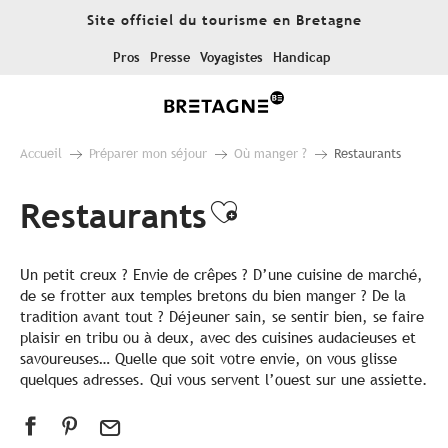
Aller
Site officiel du tourisme en Bretagne
au
contenu
Pros
Presse
Voyagistes
Handicap
principal
Accueil
Préparer mon séjour
Où manger ?
Restaurants
Restaurants
Ajouter aux fa
Un petit creux ? Envie de crêpes ? D’une cuisine de marché,
de se frotter aux temples bretons du bien manger ? De la
tradition avant tout ? Déjeuner sain, se sentir bien, se faire
plaisir en tribu ou à deux, avec des cuisines audacieuses et
savoureuses… Quelle que soit votre envie, on vous glisse
quelques adresses. Qui vous servent l’ouest sur une assiette.