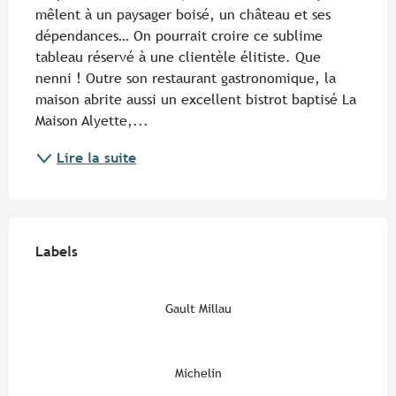
mêlent à un paysager boisé, un château et ses 
dépendances… On pourrait croire ce sublime 
tableau réservé à une clientèle élitiste. Que 
nenni ! Outre son restaurant gastronomique, la 
maison abrite aussi un excellent bistrot baptisé La 
Maison Alyette,...
Lire la suite
Offres de prestations
Labels
Labels
Gault Millau
Michelin