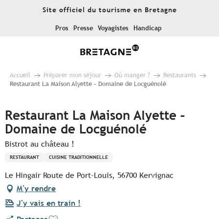
Aller
Site officiel du tourisme en Bretagne
au
contenu
Pros
Presse
Voyagistes
Handicap
principal
Accueil
Préparer mon séjour
Où manger ?
Restaurants
Restaurant La Maison Alyette – Domaine de Locguénolé
Restaurant La Maison Alyette –
Domaine de Locguénolé
Bistrot au château !
RESTAURANT
CUISINE TRADITIONNELLE
Le Hingair Route de Port-Louis, 56700 Kervignac
M'y rendre
J'y vais en train !
Ajouter aux favoris