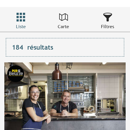
Liste
Carte
Filtres
184
résultats