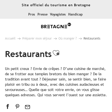
Aller
Site officiel du tourisme en Bretagne
au
contenu
Pros
Presse
Voyagistes
Handicap
principal
Accueil
Préparer mon séjour
Où manger ?
Restaurants
Restaurants
Ajouter aux fa
Un petit creux ? Envie de crêpes ? D’une cuisine de marché,
de se frotter aux temples bretons du bien manger ? De la
tradition avant tout ? Déjeuner sain, se sentir bien, se faire
plaisir en tribu ou à deux, avec des cuisines audacieuses et
savoureuses… Quelle que soit votre envie, on vous glisse
quelques adresses. Qui vous servent l’ouest sur une assiette.