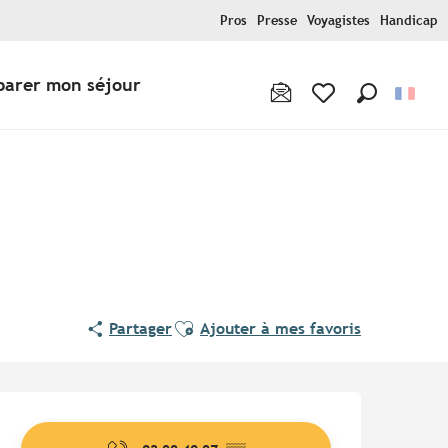
Pros
Presse
Voyagistes
Handicap
parer mon séjour
Recherche
Voir les favoris
Pur Beurre
Ajouter aux favoris
Partager
Ajouter à mes favoris
Ouverture et coordonnées