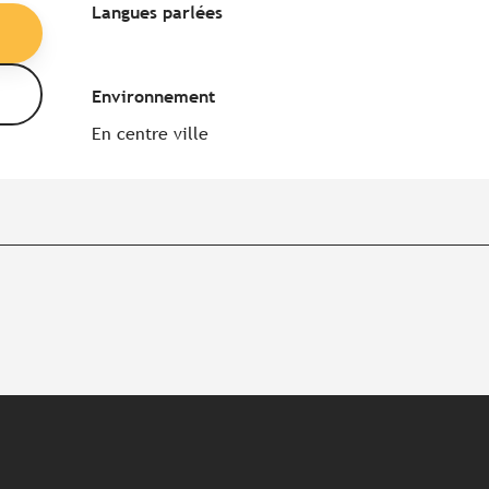
Langues parlées
Langues parlées
Environnement
Environnement
En centre ville