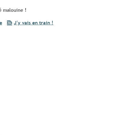
té malouine !
e
J'y vais en train !