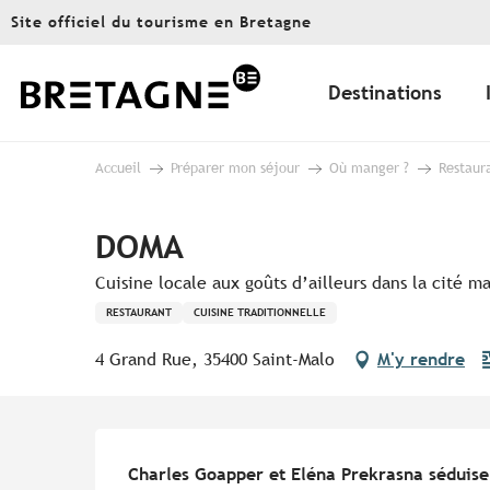
Aller
Site officiel du tourisme en Bretagne
au
contenu
principal
Destinations
Accueil
Préparer mon séjour
Où manger ?
Restaur
DOMA
Cuisine locale aux goûts d’ailleurs dans la cité m
RESTAURANT
CUISINE TRADITIONNELLE
4 Grand Rue, 35400 Saint-Malo
M'y rendre
Description
Charles Goapper et Eléna Prekrasna séduisent