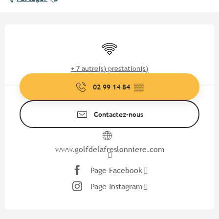
Ouverture et coordonnées
WiFi
+ 7 autre(s) prestation(s)
02 99 14 84
▒▒
Contactez-nous
www.golfdelafreslonniere.com
Page Facebook
Page Instagram