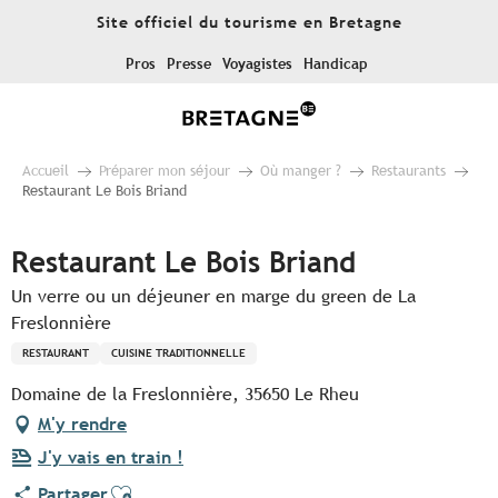
Aller
Site officiel du tourisme en Bretagne
au
contenu
Pros
Presse
Voyagistes
Handicap
principal
Accueil
Préparer mon séjour
Où manger ?
Restaurants
Restaurant Le Bois Briand
Restaurant Le Bois Briand
Un verre ou un déjeuner en marge du green de La
Freslonnière
RESTAURANT
CUISINE TRADITIONNELLE
Domaine de la Freslonnière, 35650 Le Rheu
M'y rendre
J'y vais en train !
Ajouter aux favoris
Partager