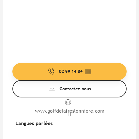
02 99 14 84
▒▒
Contactez-nous
www.golfdelafreslonniere.com
Langues parlées
Langues parlées