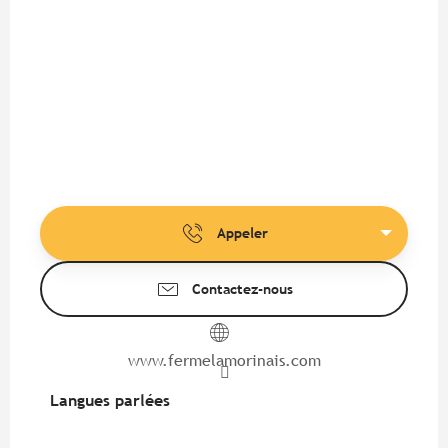
Appeler
Contactez-nous
www.fermelamorinais.com
Langues parlées
Langues parlées