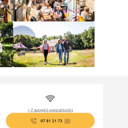
Ouverture et coordonnées
WiFi
+ 7 autre(s) prestation(s)
07 81 21 73
▒▒