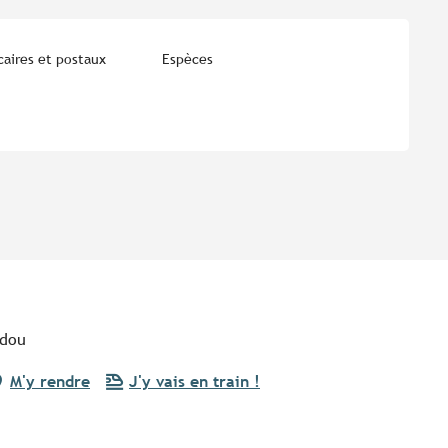
aires et postaux
Espèces
odou
M'y rendre
J'y vais en train !