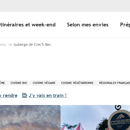
Itinéraires et week-end
Selon mes envies
Pré
ants
Auberge de Crec'h Bec
HÈME
CUISINE BIO
CUISINE VÉGANE
CUISINE VÉGÉTARIENNE
RÉGIONALES FRANÇAI
y rendre
J'y vais en train !