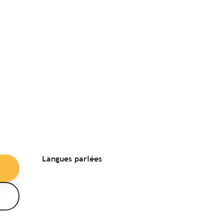
Langues parlées
Langues parlées