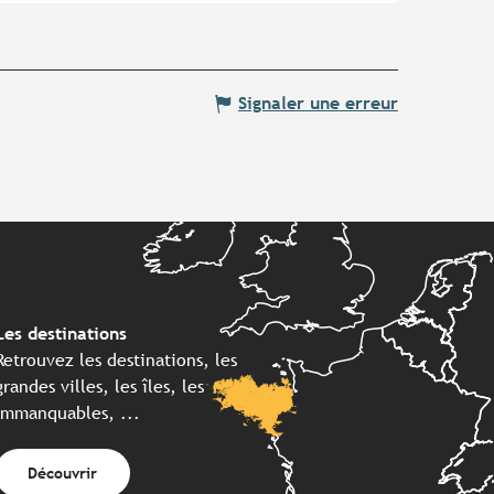
Signaler une erreur
Les destinations
Retrouvez les destinations, les
grandes villes, les îles, les
immanquables, ...
Découvrir