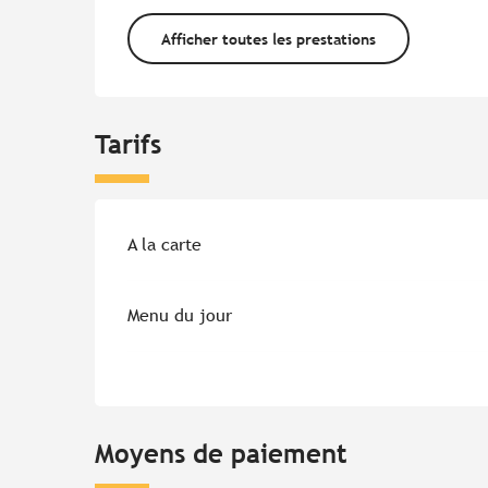
Afficher toutes les prestations
Tarifs
Tarifs 2026
A la carte
Menu du jour
Moyens de paiement