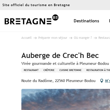
Aller
Site officiel du tourisme en Bretagne
au
contenu
principal
Destinations
Accueil
Préparer mon séjour
Où manger ?
Restaur
Auberge de Crec'h Bec
Virée gourmande et culturelle à Pleumeur-Bodou
RESTAURANT
CRÊPERIE
CUISINE BRETONNE
RESTAURATION À T
Route du Radôme, 22560 Pleumeur-Bodou
M'