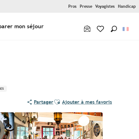
Pros
Presse
Voyagistes
Handicap
parer mon séjour
Recherche
Voir les favoris
Pur Beurre
SES
Ajouter aux favoris
Partager
Ajouter à mes favoris