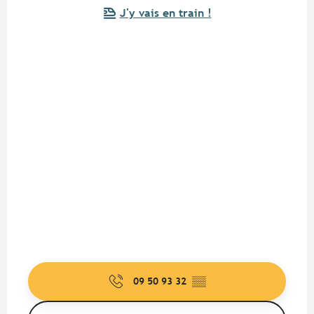
J'y vais en train !
09 50 93 32
▒▒