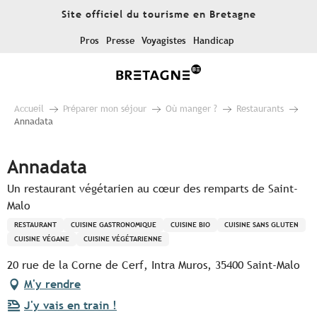
Aller
Site officiel du tourisme en Bretagne
au
contenu
Pros
Presse
Voyagistes
Handicap
principal
Accueil
Préparer mon séjour
Où manger ?
Restaurants
Annadata
Annadata
Un restaurant végétarien au cœur des remparts de Saint-
Malo
RESTAURANT
CUISINE GASTRONOMIQUE
CUISINE BIO
CUISINE SANS GLUTEN
CUISINE VÉGANE
CUISINE VÉGÉTARIENNE
20 rue de la Corne de Cerf, Intra Muros, 35400 Saint-Malo
M'y rendre
J'y vais en train !