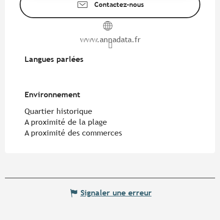
Contactez-nous
www.annadata.fr
Langues parlées
Langues parlées
Environnement
Environnement
Quartier historique
A proximité de la plage
A proximité des commerces
Signaler une erreur