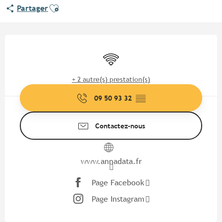
Ajouter aux favoris
Partager
Ouverture et coordonnées
WiFi
+ 2 autre(s) prestation(s)
09 50 93 32
▒▒
Contactez-nous
www.annadata.fr
Page Facebook
Page Instagram