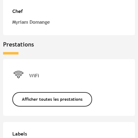
Chef
Chef
Myriam Domange
Prestations
WiFi
Afficher toutes les prestations
Offres de prestations
Labels
Labels