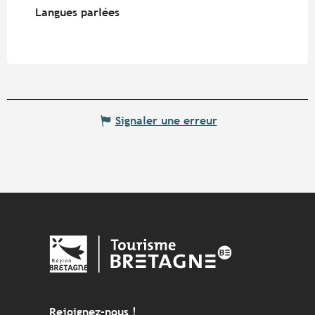
Langues parlées
Langues parlées
Signaler une erreur
Rejoignez-nous !