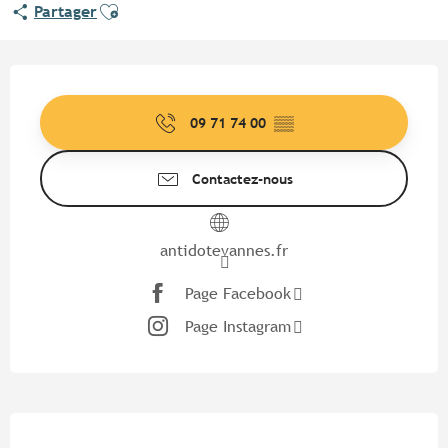
Ajouter aux favoris
Partager
Ouverture et coordonnées
09 71 74 00
▒▒
Contactez-nous
antidotevannes.fr
Page Facebook
Page Instagram
Description