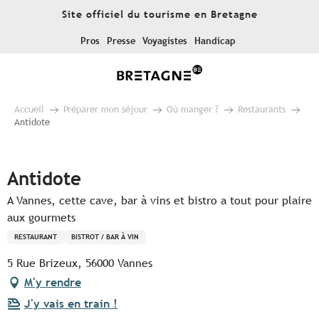
Aller
Site officiel du tourisme en Bretagne
au
contenu
Pros
Presse
Voyagistes
Handicap
principal
Accueil
Préparer mon séjour
Où manger ?
Restaurants
Antidote
Pur Beurre
Antidote
A Vannes, cette cave, bar à vins et bistro a tout pour plaire
aux gourmets
RESTAURANT
BISTROT / BAR À VIN
5 Rue Brizeux, 56000 Vannes
M'y rendre
J'y vais en train !