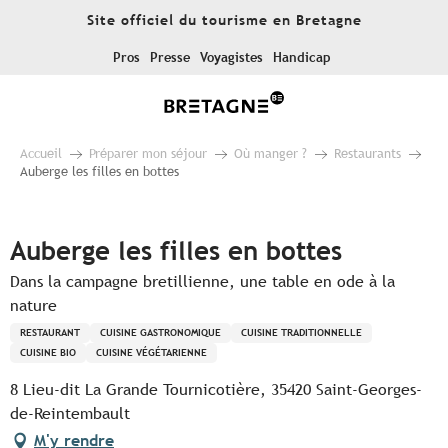
Aller
Site officiel du tourisme en Bretagne
au
contenu
Pros
Presse
Voyagistes
Handicap
principal
Accueil
Préparer mon séjour
Où manger ?
Restaurants
Auberge les filles en bottes
Pur Beurre
Auberge les filles en bottes
Dans la campagne bretillienne, une table en ode à la
nature
RESTAURANT
CUISINE GASTRONOMIQUE
CUISINE TRADITIONNELLE
CUISINE BIO
CUISINE VÉGÉTARIENNE
8 Lieu-dit La Grande Tournicotière, 35420 Saint-Georges-
de-Reintembault
M'y rendre