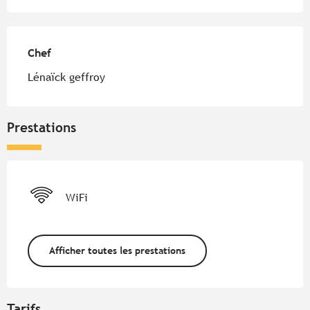
Chef
Chef
Lénaïck geffroy
Prestations
WiFi
Afficher toutes les prestations
Tarifs