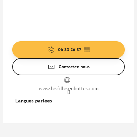
06 83 26 37
▒▒
Contactez-nous
www.lesfillesenbottes.com
Langues parlées
Langues parlées