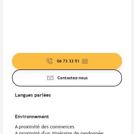
06 73 33 51
▒▒
Contactez-nous
Langues parlées
Langues parlées
Environnement
Environnement
A proximité des commerces
A proximité d'un itinéraire de randonnée