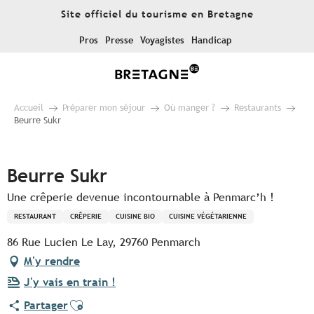
Aller
Site officiel du tourisme en Bretagne
au
contenu
Pros
Presse
Voyagistes
Handicap
principal
Accueil
Préparer mon séjour
Où manger ?
Restaurants
Beurre Sukr
Pur Beurre
Beurre Sukr
Une crêperie devenue incontournable à Penmarc’h !
RESTAURANT
CRÊPERIE
CUISINE BIO
CUISINE VÉGÉTARIENNE
86 Rue Lucien Le Lay, 29760 Penmarch
M'y rendre
J'y vais en train !
Ajouter aux favoris
Partager