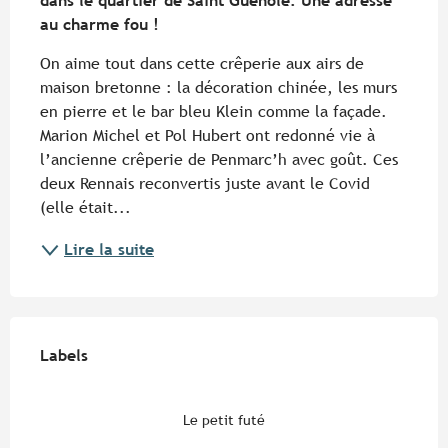
dans le quartier de Saint Guénolé. Une adresse 
au charme fou !
On aime tout dans cette crêperie aux airs de 
maison bretonne : la décoration chinée, les murs 
en pierre et le bar bleu Klein comme la façade. 
Marion Michel et Pol Hubert ont redonné vie à 
l’ancienne crêperie de Penmarc’h avec goût. Ces 
deux Rennais reconvertis juste avant le Covid 
(elle était...
Lire la suite
Offres de prestations
Labels
Labels
Le petit futé