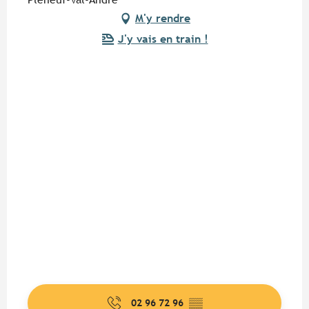
M'y rendre
J'y vais en train !
02 96 72 96
▒▒