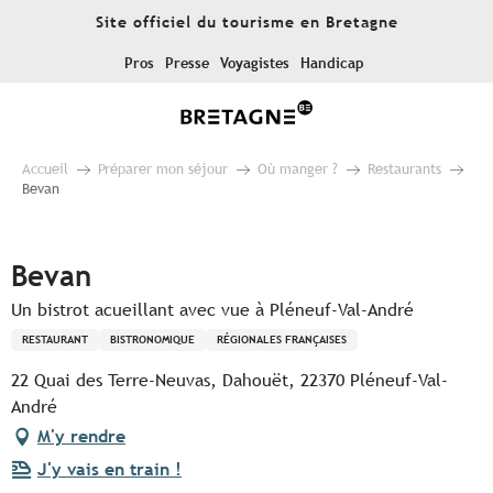
Aller
Site officiel du tourisme en Bretagne
au
contenu
Pros
Presse
Voyagistes
Handicap
principal
Accueil
Préparer mon séjour
Où manger ?
Restaurants
Bevan
Pur Beurre
Bevan
Un bistrot acueillant avec vue à Pléneuf-Val-André
RESTAURANT
BISTRONOMIQUE
RÉGIONALES FRANÇAISES
22 Quai des Terre-Neuvas, Dahouët, 22370 Pléneuf-Val-
André
M'y rendre
J'y vais en train !