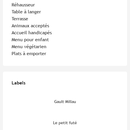
Réhausseur
Table à langer
Terrasse
Animaux acceptés
Accueil handicapés
Menu pour enfant
Menu végétarien
Plats à emporter
Offres de prestations
Labels
Labels
Gault Millau
Le petit futé