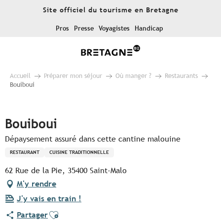
Aller
Site officiel du tourisme en Bretagne
au
contenu
Pros
Presse
Voyagistes
Handicap
principal
Accueil
Préparer mon séjour
Où manger ?
Restaurants
Bouiboui
Pur Beurre
Bouiboui
Dépaysement assuré dans cette cantine malouine
RESTAURANT
CUISINE TRADITIONNELLE
62 Rue de la Pie, 35400 Saint-Malo
M'y rendre
J'y vais en train !
Ajouter aux favoris
Partager