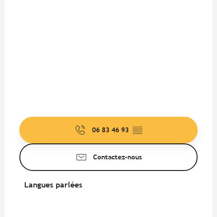
06 83 46 93
▒▒
Contactez-nous
Langues parlées
Langues parlées