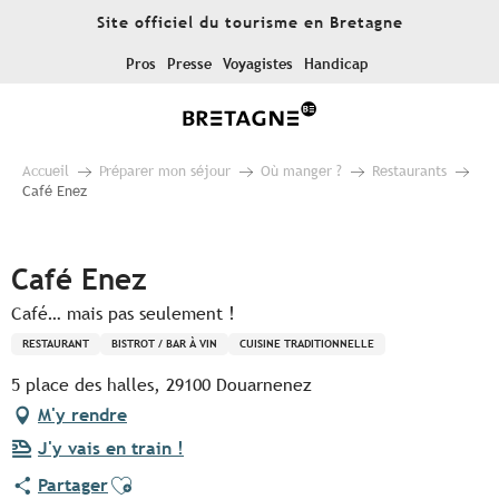
Aller
Site officiel du tourisme en Bretagne
au
contenu
Pros
Presse
Voyagistes
Handicap
principal
Accueil
Préparer mon séjour
Où manger ?
Restaurants
Café Enez
Pur Beurre
Café Enez
Café… mais pas seulement !
RESTAURANT
BISTROT / BAR À VIN
CUISINE TRADITIONNELLE
5 place des halles, 29100 Douarnenez
M'y rendre
J'y vais en train !
Ajouter aux favoris
Partager