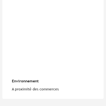
Environnement
Environnement
A proximité des commerces