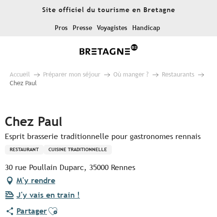
Aller
Site officiel du tourisme en Bretagne
au
contenu
Pros
Presse
Voyagistes
Handicap
principal
Accueil
Préparer mon séjour
Où manger ?
Restaurants
Chez Paul
Pur Beurre
Chez Paul
Esprit brasserie traditionnelle pour gastronomes rennais
RESTAURANT
CUISINE TRADITIONNELLE
30 rue Poullain Duparc, 35000 Rennes
M'y rendre
J'y vais en train !
Ajouter aux favoris
Partager