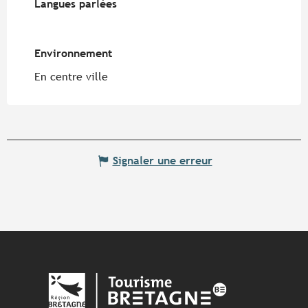
Langues parlées
Langues parlées
Environnement
Environnement
En centre ville
Signaler une erreur