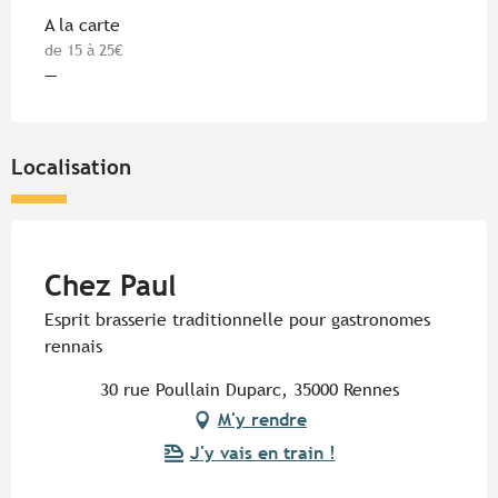
Tarifs 2026
A la carte
de 15 à 25€
—
Localisation
Pur Beurre
Chez Paul
Esprit brasserie traditionnelle pour gastronomes
rennais
30 rue Poullain Duparc, 35000 Rennes
M'y rendre
J'y vais en train !