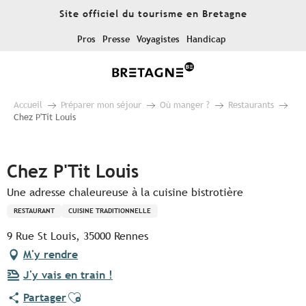
Aller
Site officiel du tourisme en Bretagne
au
contenu
Pros
Presse
Voyagistes
Handicap
principal
Accueil
Préparer mon séjour
Où manger ?
Restaurants
Chez P'Tit Louis
Pur Beurre
Chez P'Tit Louis
Une adresse chaleureuse à la cuisine bistrotière
RESTAURANT
CUISINE TRADITIONNELLE
9 Rue St Louis, 35000 Rennes
M'y rendre
J'y vais en train !
Ajouter aux favoris
Partager