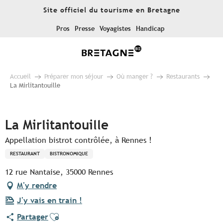
Aller
Site officiel du tourisme en Bretagne
au
contenu
Pros
Presse
Voyagistes
Handicap
principal
Accueil
Préparer mon séjour
Où manger ?
Restaurants
La Mirlitantouille
Pur Beurre
La Mirlitantouille
Appellation bistrot contrôlée, à Rennes !
RESTAURANT
BISTRONOMIQUE
12 rue Nantaise, 35000 Rennes
M'y rendre
J'y vais en train !
Ajouter aux favoris
Partager