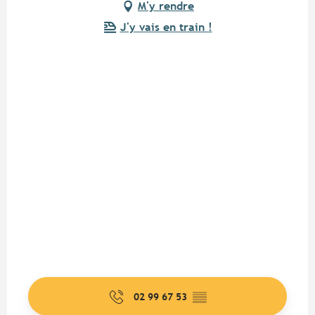
M'y rendre
J'y vais en train !
02 99 67 53
▒▒