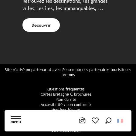
Retrouvez les destinations, les grandes
villes, les îles, les immanquables, ...
Découvrir
Site réalisé en partenariat avec l’ensemble des partenaires touristiques
bretons
Questions fréquentes
Cartes Bretagne & brochures
Plan du site
Accessibilité : non conforme
Mentions légales
Politique de confidentialité
Politique cookies
menu
Paramètres des cookies
Recherche
Voir les favoris
CGU Réservation