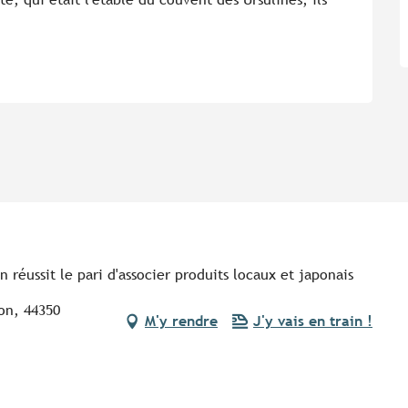
réussit le pari d'associer produits locaux et japonais
on, 44350
M'y rendre
J'y vais en train !