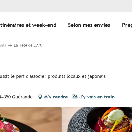
Itinéraires et week-end
Selon mes envies
Pré
ants
La Tête de L'Art
sit le pari d'associer produits locaux et japonais
 44350 Guérande
M'y rendre
J'y vais en train !