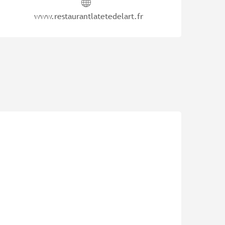
www.restaurantlatetedelart.fr
Pur Beurre