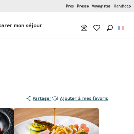
Pros
Presse
Voyagistes
Handicap
parer mon séjour
Recherche
Voir les favoris
Pur Beurre
Ajouter aux favoris
Partager
Ajouter à mes favoris