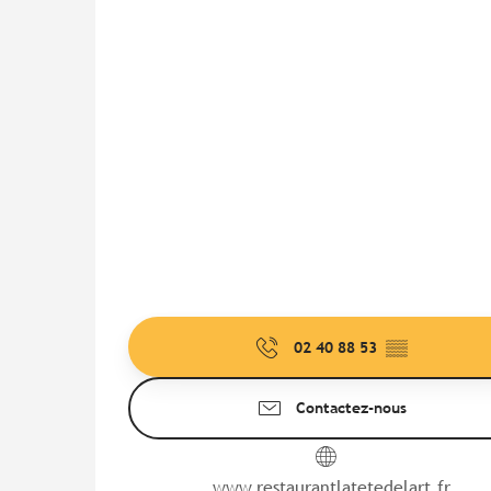
02 40 88 53
▒▒
Contactez-nous
www.restaurantlatetedelart.fr