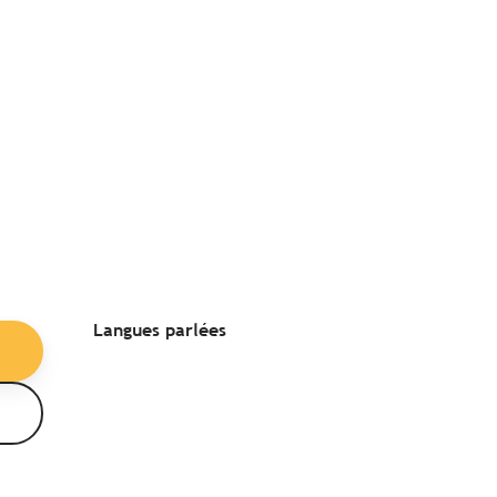
Langues parlées
Langues parlées