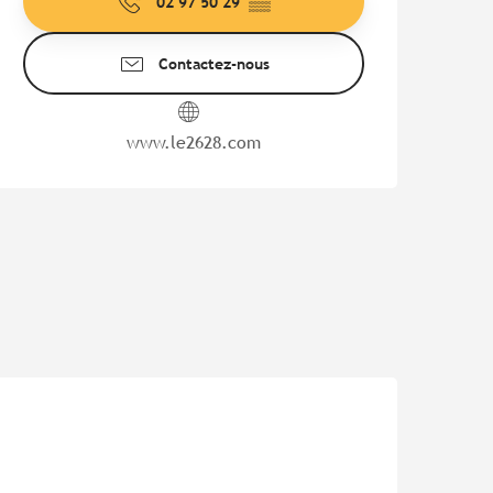
02 97 50 29
▒▒
Contactez-nous
www.le2628.com
Pur Beurre