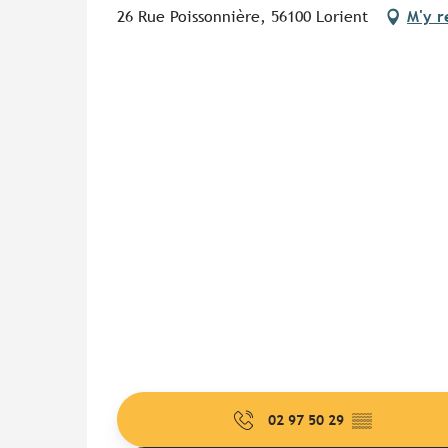
26 Rue Poissonnière, 56100 Lorient
M'y r
02 97 50 29
▒▒