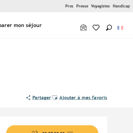
Pros
Presse
Voyagistes
Handicap
parer mon séjour
Recherche
Voir les favoris
Pur Beurre
Ajouter aux favoris
Partager
Ajouter à mes favoris
Ouverture et coordonnées