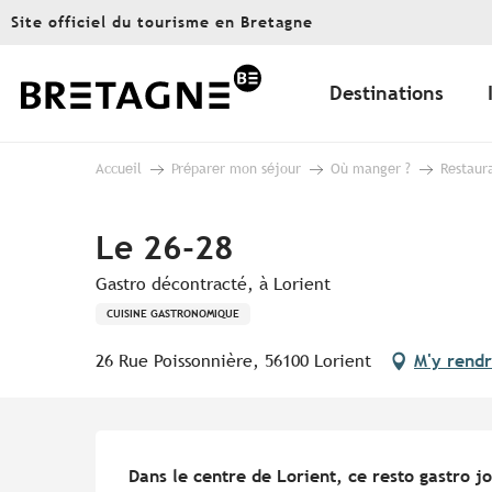
Aller
Site officiel du tourisme en Bretagne
au
contenu
principal
Destinations
Accueil
Préparer mon séjour
Où manger ?
Restaur
Le 26-28
Gastro décontracté, à Lorient
CUISINE GASTRONOMIQUE
26 Rue Poissonnière, 56100 Lorient
M'y rend
Description
Dans le centre de Lorient, ce resto gastro jo