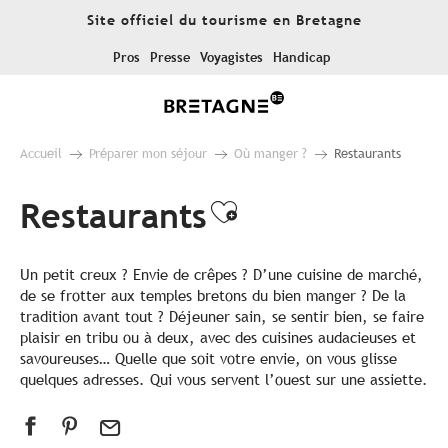
Aller
Site officiel du tourisme en Bretagne
au
contenu
Pros
Presse
Voyagistes
Handicap
principal
Accueil
Préparer mon séjour
Où manger ?
Restaurants
Restaurants
Ajouter aux fa
Un petit creux ? Envie de crêpes ? D’une cuisine de marché,
de se frotter aux temples bretons du bien manger ? De la
tradition avant tout ? Déjeuner sain, se sentir bien, se faire
plaisir en tribu ou à deux, avec des cuisines audacieuses et
savoureuses… Quelle que soit votre envie, on vous glisse
quelques adresses. Qui vous servent l’ouest sur une assiette.