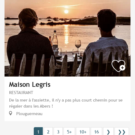
Maison Legris
RESTAURANT
De la mer à l'assiette, il n'y a pas plus court chemin pour se
régaler dans les Abers !
Plouguerneau
1
2
3
5+
10+
16
❯
❯❯