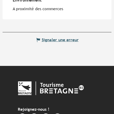
Environnement
Environnement
A proximité des commerces
Signaler une erreur
Rejoignez-nous !