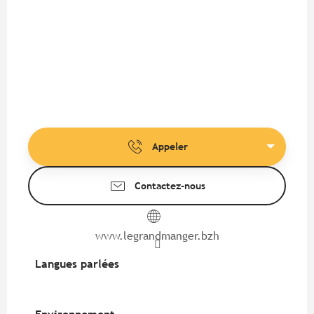
Appeler
Contactez-nous
www.legrandmanger.bzh
Langues parlées
Langues parlées