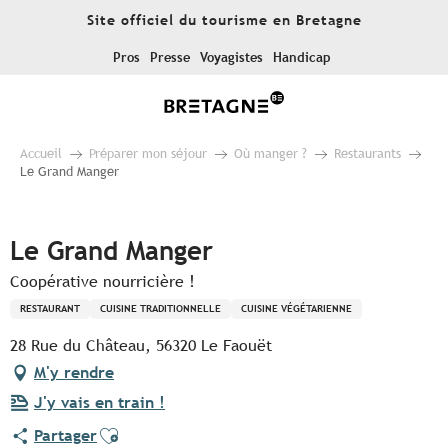
Aller
Site officiel du tourisme en Bretagne
au
contenu
Pros
Presse
Voyagistes
Handicap
principal
Accueil
Préparer mon séjour
Où manger ?
Restaurants
Le Grand Manger
Pur Beurre
Le Grand Manger
Coopérative nourricière !
RESTAURANT
CUISINE TRADITIONNELLE
CUISINE VÉGÉTARIENNE
28 Rue du Château, 56320 Le Faouët
M'y rendre
J'y vais en train !
Ajouter aux favoris
Partager