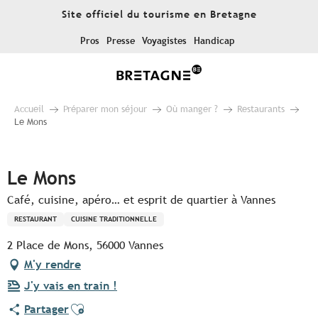
Aller
Site officiel du tourisme en Bretagne
au
contenu
Pros
Presse
Voyagistes
Handicap
principal
Accueil
Préparer mon séjour
Où manger ?
Restaurants
Le Mons
Pur Beurre
Le Mons
Café, cuisine, apéro… et esprit de quartier à Vannes
RESTAURANT
CUISINE TRADITIONNELLE
2 Place de Mons, 56000 Vannes
M'y rendre
J'y vais en train !
Ajouter aux favoris
Partager