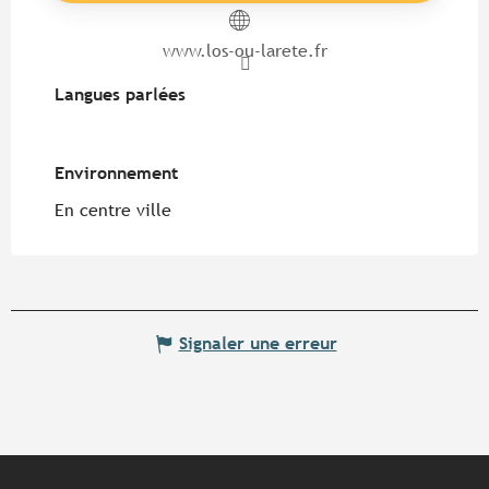
www.los-ou-larete.fr
Langues parlées
Langues parlées
Environnement
Environnement
En centre ville
Signaler une erreur