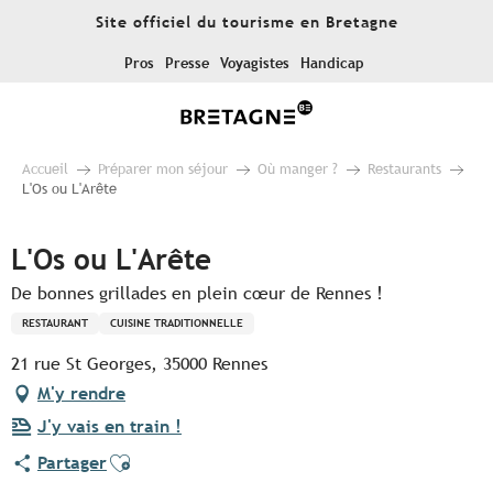
Aller
Site officiel du tourisme en Bretagne
au
contenu
Pros
Presse
Voyagistes
Handicap
principal
Accueil
Préparer mon séjour
Où manger ?
Restaurants
L'Os ou L'Arête
L'Os ou L'Arête
De bonnes grillades en plein cœur de Rennes !
RESTAURANT
CUISINE TRADITIONNELLE
21 rue St Georges, 35000 Rennes
M'y rendre
J'y vais en train !
Ajouter aux favoris
Partager