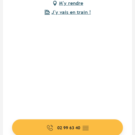
M'y rendre
J'y vais en train !
02 99 63 40
▒▒