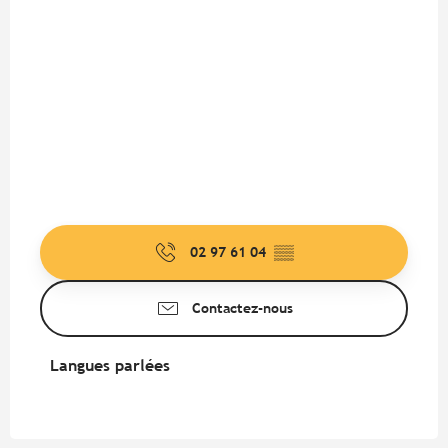
02 97 61 04
▒▒
Contactez-nous
Langues parlées
Langues parlées