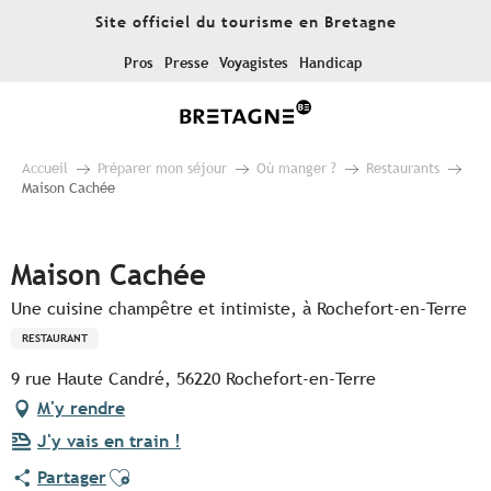
Aller
Site officiel du tourisme en Bretagne
au
contenu
Pros
Presse
Voyagistes
Handicap
principal
Accueil
Préparer mon séjour
Où manger ?
Restaurants
Maison Cachée
Pur Beurre
Maison Cachée
Une cuisine champêtre et intimiste, à Rochefort-en-Terre
RESTAURANT
9 rue Haute Candré, 56220 Rochefort-en-Terre
M'y rendre
J'y vais en train !
Ajouter aux favoris
Partager